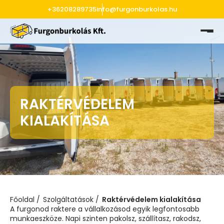
+36208289735
info@furgonburkolas.hu
RAKTÉRVÉDELEM
KIALAKÍTÁSA
Főoldal
Szolgáltatások
Raktérvédelem kialakítása
A furgonod raktere a vállalkozásod egyik legfontosabb
munkaeszköze. Napi szinten pakolsz, szállítasz, rakodsz,