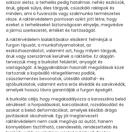
sokszor sietsz, a terhelés pedig hatalmas: nehéz eszközök,
áruk, gépek súlya, éles tárgyak, csúszkáló raklapok és
minden, ami a fuvarozás vagy szakmunka természetes
része. A raktérvédelem pontosan azért jött létre, hogy
ezeket a terheléseket biztonságosan elnyelje, megvédve
a jármű szerkezetét, értékét és tartósságát.
A raktérvédelem kialakításakor elsőként felmérjük a
furgon típusát, a munkafolyamatokat, az
eszközhasználatot, valamint azt, hogy milyen tárgyak,
áruk vagy szerszámok kerülnek a raktérbe. Ez alapján
tervezzük meg a burkolat felületét, anyagát és
vastagságát. A leggyakrabban használt megoldások közé
tartoznak a kopásálló rétegeltlemez padlók,
csúszásmentes bevonatok, ütésálló oldalfal- és
ajtóburkolatok, valamint extra erős élvédők és sarokvédők,
amelyek hosszú távra garantálják a furgon épségét.
A burkolás célja, hogy megakadályozza a karosszéria belső
sérüléseit: a horpadásokat, karcolásokat, rozsdásodást és
azokat a belső deformációkat, amelyek később drága
javításokat okozhatnak. Egy jól megtervezett
raktérvédelem nem csak megóvja az autót, hanem
könnyebben tisztítható, csendesebb, rendezettebb és