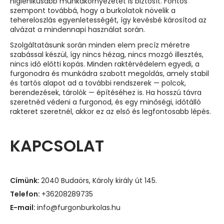
higiénikusabb munkakörnyezetet is biztosít. Fontos
szempont továbbá, hogy a burkolatok növelik a
tehereloszlás egyenletességét, így kevésbé károsítod az
alvázat a mindennapi használat során.
Szolgáltatásunk során minden elem precíz méretre
szabással készül, így nincs hézag, nincs mozgó illesztés,
nincs idő előtti kopás. Minden raktérvédelem egyedi, a
furgonodra és munkádra szabott megoldás, amely stabil
és tartós alapot ad a további rendszerek — polcok,
berendezések, tárolók — építéséhez is. Ha hosszú távra
szeretnéd védeni a furgonod, és egy minőségi, időtálló
rakteret szeretnél, akkor ez az első és legfontosabb lépés.
KAPCSOLAT
Címünk:
2040 Budaörs, Károly király út 145.
Telefon:
+36208289735
E-mail:
info@furgonburkolas.hu