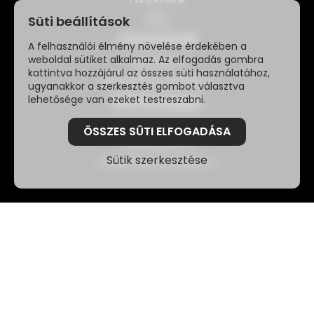
Blog
Süti beállítások
Információk
A felhasználói élmény növelése érdekében a
weboldal sütiket alkalmaz. Az elfogadás gombra
Impresszum
kattintva hozzájárul az összes süti használatához,
Adatvédelmi szabályzat
ugyanakkor a szerkesztés gombot választva
lehetősége van ezeket testreszabni.
Elérhetőségek
2040 Budaörs, Károly király út 145.
ÖSSZES SÜTI ELFOGADÁSA
+36208289735
Sütik szerkesztése
info@furgonburkolas.hu