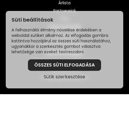
Árlista
Partnereink
Blog
Süti beállítások
Információk
A felhasználói élmény növelése érdekében a
weboldal sütiket alkalmaz. Az elfogadás gombra
Impresszum
kattintva hozzájárul az összes süti használatához,
Adatvédelmi szabályzat
ugyanakkor a szerkesztés gombot választva
lehetősége van ezeket testreszabni.
Elérhetőségek
2040 Budaörs, Károly király út 145.
ÖSSZES SÜTI ELFOGADÁSA
+36208289735
Sütik szerkesztése
info@furgonburkolas.hu