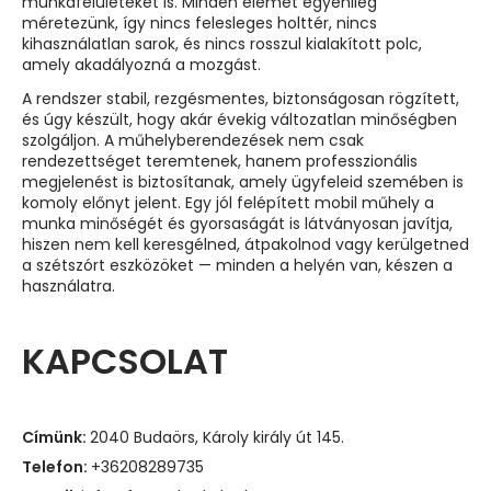
munkafelületeket is. Minden elemet egyénileg
méretezünk, így nincs felesleges holttér, nincs
kihasználatlan sarok, és nincs rosszul kialakított polc,
amely akadályozná a mozgást.
A rendszer stabil, rezgésmentes, biztonságosan rögzített,
és úgy készült, hogy akár évekig változatlan minőségben
szolgáljon. A műhelyberendezések nem csak
rendezettséget teremtenek, hanem professzionális
megjelenést is biztosítanak, amely ügyfeleid szemében is
komoly előnyt jelent. Egy jól felépített mobil műhely a
munka minőségét és gyorsaságát is látványosan javítja,
hiszen nem kell keresgélned, átpakolnod vagy kerülgetned
a szétszórt eszközöket — minden a helyén van, készen a
használatra.
KAPCSOLAT
Címünk:
2040 Budaörs, Károly király út 145.
Telefon:
+36208289735