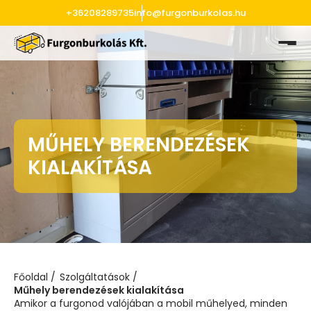
+36208289735
info@furgonburkolas.hu
MŰHELY BERENDEZÉSEK
KIALAKÍTÁSA
Főoldal
Szolgáltatások
Műhely berendezések kialakítása
Amikor a furgonod valójában a mobil műhelyed, minden