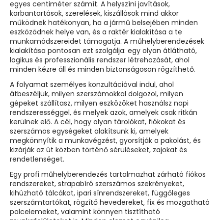
egyes centiméter számít. A helyszíni javítások,
karbantartások, szerelések, kiszállások mind akkor
működnek hatékonyan, ha a jármű belsejében minden
eszközödnek helye van, és a raktér kialakítása a te
munkamódszereidet támogatja. A műhelyberendezések
kialakítása pontosan ezt szolgálja: egy olyan átlátható,
logikus és professzionális rendszer létrehozását, ahol
minden kézre áll és minden biztonságosan rögzíthető.
A folyamat személyes konzultációval indul, ahol
átbeszéljük, milyen szerszámokkal dolgozol, milyen
gépeket szállítasz, milyen eszközöket használsz napi
rendszerességgel, és melyek azok, amelyek csak ritkán
kerülnek elő. A cél, hogy olyan tárolókat, fiókokat és
szerszámos egységeket alakítsunk ki, amelyek
megkönnyítik a munkavégzést, gyorsítják a pakolást, és
kizárják az út közben történő sérüléseket, zajokat és
rendetlenséget.
Egy profi műhelyberendezés tartalmazhat zárható fiókos
rendszereket, strapabíró szerszámos szekrényeket,
kihúzható tálcákat, ipari sínrendszereket, függőleges
szerszámtartókat, rögzítő hevedereket, fix és mozgatható
polcelemeket, valamint könnyen tisztítható